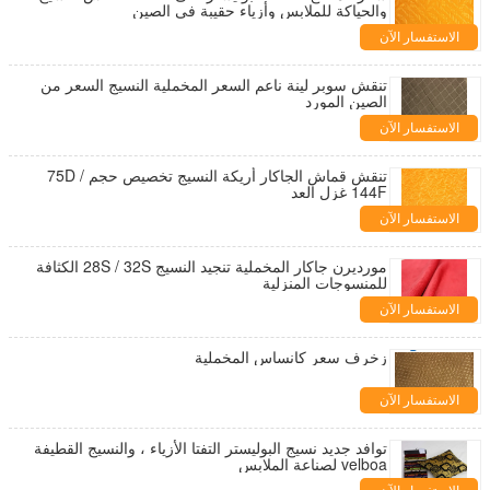
والحياكة للملابس وأزياء حقيبة في الصين
الاستفسار الآن
تنقش سوبر لينة ناعم السعر المخملية النسيج السعر من
الصين المورد
الاستفسار الآن
تنقش قماش الجاكار أريكة النسيج تخصيص حجم 75D /
144F غزل العد
الاستفسار الآن
مورديرن جاكار المخملية تنجيد النسيج 28S / 32S الكثافة
للمنسوجات المنزلية
الاستفسار الآن
زخرف سعر كانساس المخملية
الاستفسار الآن
توافد جديد نسيج البوليستر التفتا الأزياء ، والنسيج القطيفة
velboa لصناعة الملابس