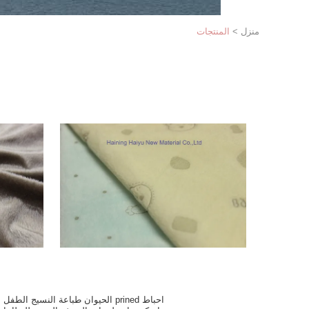
منزل
>
المنتجات
احباط prined الحيوان طباعة النسيج الطفل