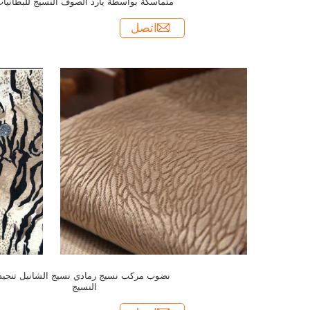
متماسكة بواسطة يارد الصوف النسيج للبطانيا
الطفل
اتصل
نضوب مركب نسيج رمادي نسيج الشانيل تنجيد
النسيج