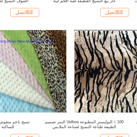
ت
حار بيع النسيج القطيفة لعبة أفخم لينة
الصوف النسيج لصن
اتصل
اتصل
100 ٪ البوليستر المطبوعة Velboa النمر تصميم
نسيج ناعم منقوش 
الطبيعة طباعة النسيج لصناعة الملابس
للساكنة 