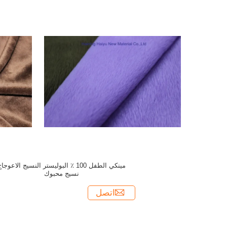
مينكي الطفل 100 ٪ البوليستر النسيج الاعوجا
نسيج محبوك
اتصل