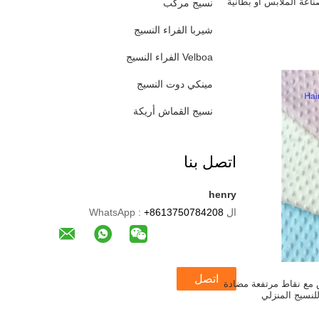
اعة الملابس أو بطانية
نسيج مركب
شيربا الفراء النسيج
Velboa الفراء النسيج
مينكي دوت النسيج
نسيج القماش أريكة
اتصل بنا
henry
ال WhatsApp :
+8613750784208
اتصل
مع نقاط مرتفعة مضادة
للنسيج المنزلي