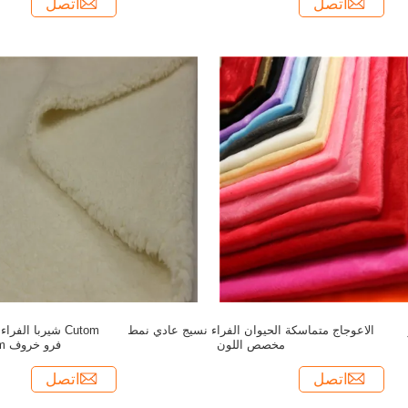
اتصل
اتصل
الاعوجاج متماسكة الحيوان الفراء نسيج عادي نمط
Cutom شيربا ال
مخصص اللون
فرو خروف 150gsm ~ 400gsm
اتصل
اتصل