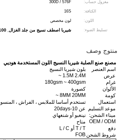
مغزول حساب:
300D / 576F
الكثافة:
16S
اللون:
لون مخصص
تسليط الضوء:
شيربا اصطف نسيج من جلد الغزال
100 البوليستر الن
,
منتوج وصف
مصنع صنع الصلبة شيربا النسيج اللون المستخدمة هوديي
اسم العنصر
بلون شيربا النسيج
1.5M 2.4M ~
عرض
180gsm ~ 400gsm
غرام
الألوان
كصورة
8MM 20MM ~
كومة
استعمال
تستخدم أساسا للملابس ، الفراش ، المنسوجا
موعد التسليم
عن 10-20days
ميناء الشحن:
نينغبو أو شنغهاي
OEM / ODM
متاح
دفع
T / T أو L / C
FOB
شروط الشحن