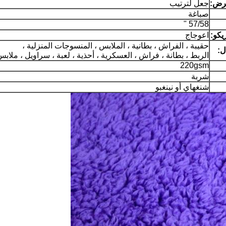
عرض:
جعل لترتيب
صباغة
57/58 "
يكو:
اعوجاج
حقيبة ، الفراش ، بطانية ، الملابس ، المنسوجات المنزلية ،
ل:
الربط ، بطانة ، فراش ، العسكرية ، أحذية ، لعبة ، سراويل ، ملابس
220gsm
شربة
شنغهاي أو نينغبو