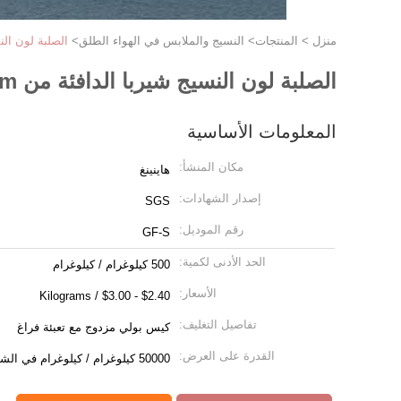
منزل
>
المنتجات
>
النسيج والملابس في الهواء الطلق
>
الصلبة لون النسيج شير
الصلبة لون النسيج شيربا الدافئة من 220gsm يارد لهويدي
المعلومات الأساسية
مكان المنشأ:
هاينينغ
إصدار الشهادات:
SGS
رقم الموديل:
GF-S
الحد الأدنى لكمية:
500 كيلوغرام / كيلوغرام
الأسعار:
$2.40 - $3.00 / Kilograms
تفاصيل التغليف:
كيس بولي مزدوج مع تعبئة فراغ
القدرة على العرض:
50000 كيلوغرام / كيلوغرام في الشهر