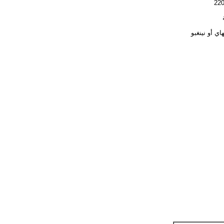
اي أو نينغبو