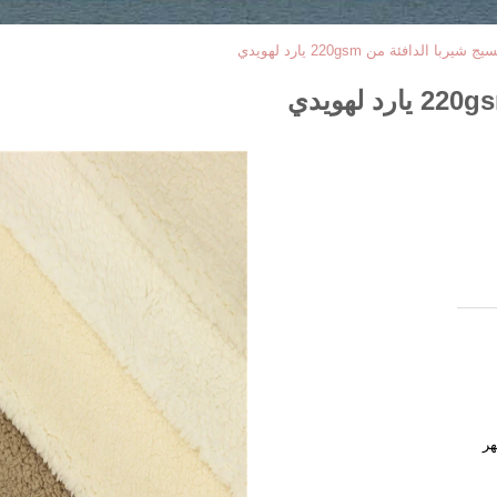
با الدافئة من 220gsm يارد لهويدي