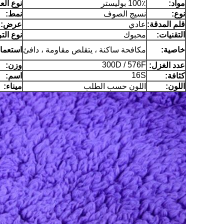
مواد:
100٪ بوليستر
نوع ال
نوع:
نسيج الصوف
نمط:
قلم المدقة:
عادي
عرض:
التقنيات:
محبوك
نوع التر
خاصية:
مكافحة ساكنة ، يتقلص مقاومة ، دافئ
استعما
300D / 576F
عدد الغزل:
وزن:
16S
كثافة:
اسم:
اللون:
اللون حسب الطلب
ميناء: