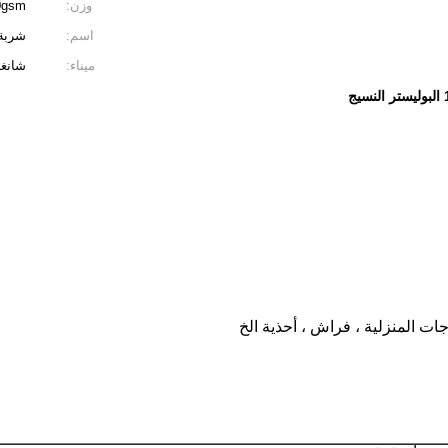
وزن:
220gsm
اسم:
شربة
ميناء:
شانغه
سيج
ت المنزلية ، فراش ، أحذية الخ