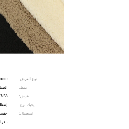
نوع العرض:
ordre
نمط:
الصبا
عرض:
7/58 "
يحبك نوع:
إنفتا
استعمال:
حقيبة
، فرا