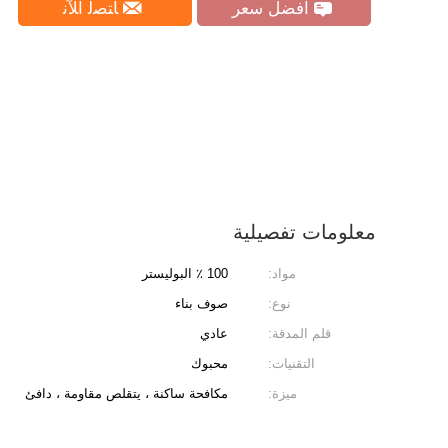
افضل سعر
ﺎﺘﺼﻟ ﺍﻶﻧ
معلومات تفصيلية
مواد:
100 ٪ البوليستر
نوع:
صوف بناء
قلم المدقة:
عادي
التقنيات:
محبوك
ميزة:
مكافحة ساكنة ، يتقلص مقاومة ، دافئ