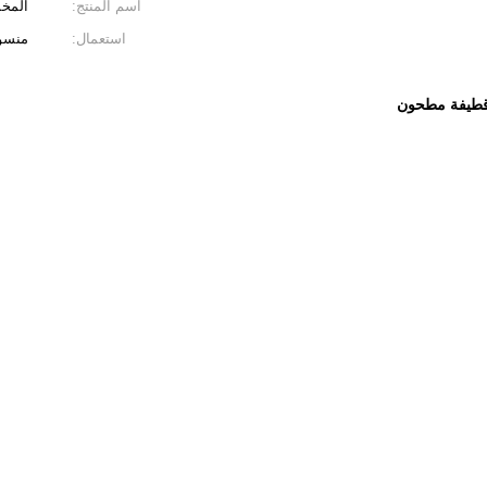
اسم المنتج:
المخم
استعمال:
منسو
طيفة مطحون