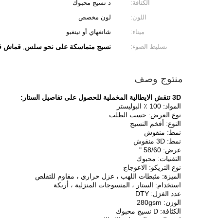
الكثافة:
د نسيج محبوك
اللون:
لون مخصص
ميناء:
شانغهاي أو نينغبو
تسليط الضوء:
نسيج متماسكة على نحو سلس
قماش ق
,
منتوج وصف
3D تنقش الايطالية المخملية للحصول على تفاصيل الستار:
المواد: 100 ٪ البوليستر
نوع العرض: حسب الطلب
النوع: أفخم النسيج
نمط: منقوش
نمط: 3D منقوش
عرض: 58/60 "
التقنيات: محبوك
نوع التريكو: الاعوجاج
الميزة: مثبطات اللهب ، عزل حراري ، مقاوم للتقلص
استخدام: الستار ، المنسوجات المنزلية ، أريكة
عدد الغزل: DTY
الوزن: 280gsm
الكثافة: D نسيج محبوك