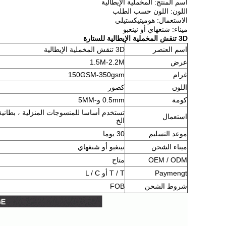
اسم المنتج: المخملية الإيطالية
اللون: اللون حسب الطلب
الاستعمال: هوميتيكستيلي
ميناء: شنغهاي أو نينغبو
3D تنقش المخملية الإيطالية للستارة
اسم العنصر
3D تنقش المخملية الإيطالية
عرض
1.5M-2.2M
غرام
150GSM-350gsm
اللون
كصور
كومة
0.5mm و-5MM
تستخدم أساسا للمنسوجات المنزلية ، بطانية ،
استعمال
الخ
موعد التسليم
30 يوما
ميناء الشحن
نينغبو أو شنغهاي
OEM / ODM
متاح
Paymengt
T / T أو L / C
شروط الشحن
FOB