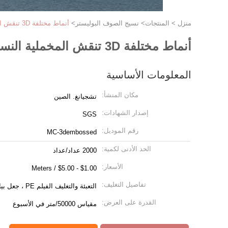
منزل
>
المنتجات
>
نسيج الصوف البوليستر
>
أنماط مختلفة 3D تنقش المخملية النسيج تنجيد لتغطية أريكة
أنماط مختلفة 3D تنقش المخملية النسيج تنجيد لتغطية أريكة
المعلومات الأساسية
مكان المنشأ:
تشجيانغ. الصين
إصدار الشهادات:
SGS
رقم الموديل:
MC-3dembossed
الحد الأدنى لكمية:
2000 عداد/عداد
الأسعار:
$1.00 - $5.00 / Meters
تفاصيل التغليف:
التعبئة والتغليف الفيلم PE ، جعل بيان مقدما
القدرة على العرض:
مقياس 50000/متر في الأسبوع