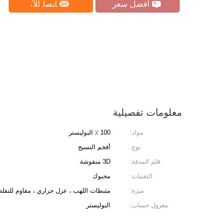
افضل سعر
ﺎﺘﺼﻟ ﺍﻶﻧ
معلومات تفصيلية
مواد:
100 ٪ البوليستر
نوع:
أفخم النسيج
قلم المدقة:
3D منقوشة
التقنيات:
محبوك
ميزة:
مثبطات اللهب ، عزل حراري ، مقاوم للتقل
مغزول حساب:
البوليستر