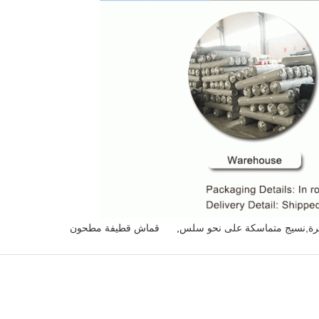
سرة,نسيج متماسكة على نحو سلس
,
قماش قطيفة مطحون