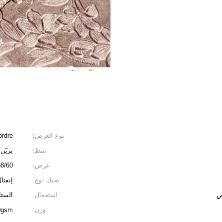
نوع العرض:
ordre
نمط:
يزيّن
عرض:
8/60 "
يحبك نوع:
إنفتا
ص
استعمال:
الستا
وزن:
280gsm